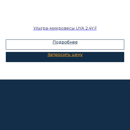
Каталог
Лабораторное оборудование
Склады-контейнеры
Ультра-микровесы UYA 2.4Y.F
Лабораторная мебель
Подробнее
Шкафы для ЛВЖ
Измерительные приборы
О компании
Покупателям
Информация
Доставка и оплата
о компании
Гарантии
Партнёры