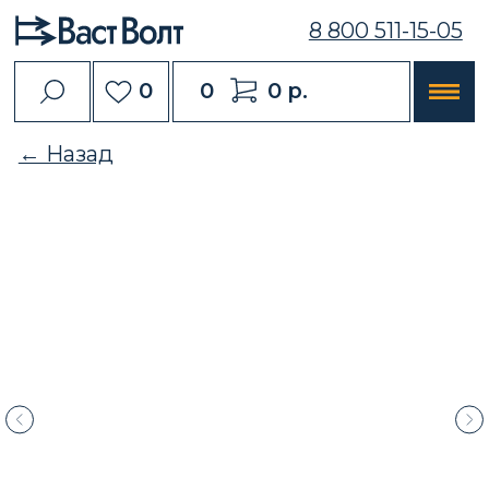
8 800 511-15-05
0
0
0 р.
← Назад