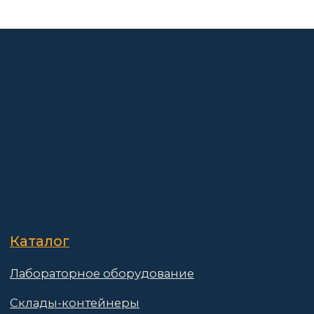
Лабораторное оборудование
Склады-контейнеры
Лабораторная мебель
Шкафы для ЛВЖ
Измерительные приборы
О компании
Покупателям
Информация
Доставка и оплата
о компании
Гарантии
Партнёры
Реквизиты
Контакты