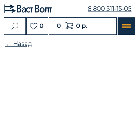
8 800 511-15-05
0
0
0 р.
← Назад