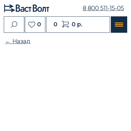
8 800 511-15-05
0
0
0 р.
← Назад