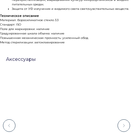
питательных средах.
Защита от УФ излучения и видимого света светочувствительных веществ.
Техническое описание
Материал: боросиликатное стекло 3.3
Стандарт: ISO
Поле для маркировки: наличие
Градуированная шкала объема: наличие
Повышенная механическая прочность: усиленный обод
Метод стерилизации: автоклавирование
Аксессуары