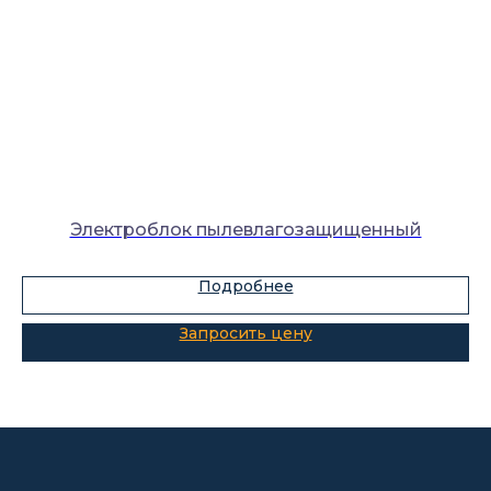
Каталог
Лабораторное оборудование
Склады-контейнеры
Лабораторная мебель
Электроблок пылевлагозащищенный
Шкафы для ЛВЖ
Подробнее
Измерительные приборы
О компании
Покупателям