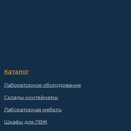
Информация
Доставка и оплата
о компании
Гарантии
Партнёры
Реквизиты
Контакты
Поставщикам
Политика конфиденциальности
Пользовательское соглашение
Договор оферты
© 2025 АО «Васт Волт»
GetProSite