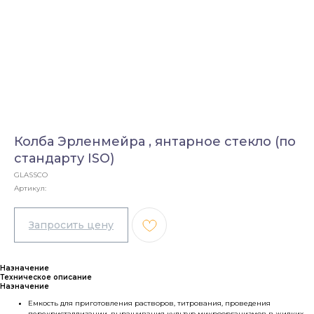
Колба Эрленмейра , янтарное стекло (по
стандарту ISO)
GLASSCO
Артикул:
Назначение
Техническое описание
Назначение
Емкость для приготовления растворов, титрования, проведения
перекристаллизации, выращивания культур микроорганизмов в жидких