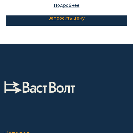
Подробнее
О компании
Покупателям
Информация
Доставка и оплата
о компании
Гарантии
Партнёры
Реквизиты
Контакты
Поставщикам
Политика конфиденциальности
Пользовательское соглашение
Договор оферты