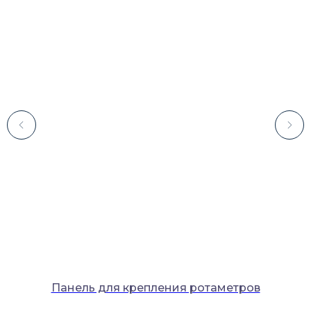
Каталог
Лабораторное оборудование
Склады-контейнеры
Лабораторная мебель
Шкафы для ЛВЖ
Измерительные приборы
Панель для крепления ротаметров