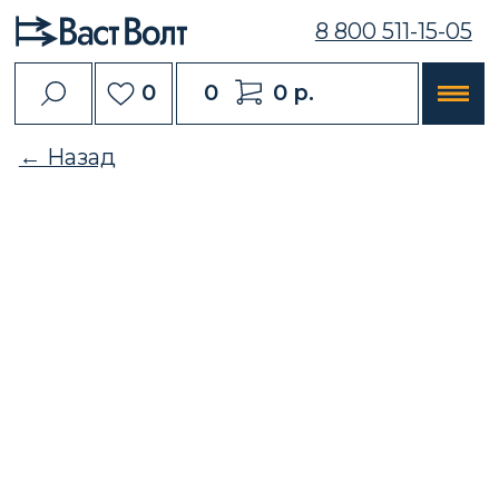
8 800 511-15-05
0
0
0 р.
← Назад