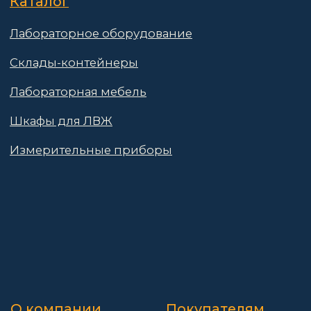
© 2025 АО «Васт Волт»
GetProSite