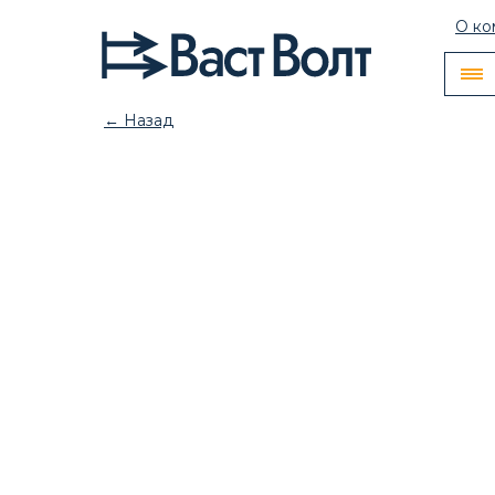
О ко
← Назад