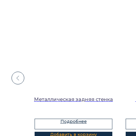
реток
Металлическая задняя стенка
Подробнее
ину
Добавить в корзину