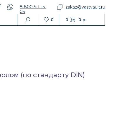
8 800 511-15-
zakaz@vastvault.ru
05
0
0
0 р.
рлом (по стандарту DIN)