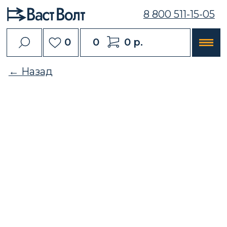
8 800 511-15-05
0
0
0 р.
← Назад