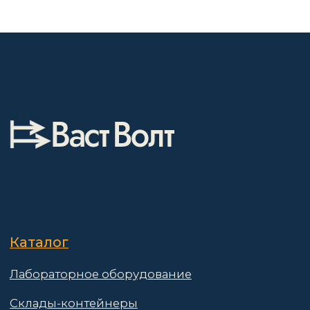
Лабораторное оборудование
Склады-контейнеры
Лабораторная мебель
Шкафы для ЛВЖ
Измерительные приборы
О компании
Покупателям
Информация
Доставка и оплата
о компании
Гарантии
Партнёры
Реквизиты