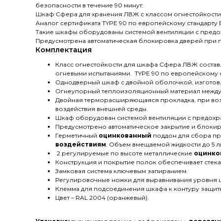
безопасности в течение 90 минут:
Шкаф Сфера для хранения ЛВЖ с классом огнестойкости 9
Аналог сертификата TYPE 90 по европейскому стандарту E
Такие шкафы оборудованы системой вентиляции с предо
Предусмотрена автоматическая блокировка дверей при 
Комплектация
Класс огнестойкости для шкафа Сфера ЛВЖ составля
огневыми испытаниями. TYPE 90 по европейскому ст
Однодверный шкаф с двойной оболочкой, изготовл
Огнеупорный теплоизоляционный материал между с
Двойная терморасширяющаяся прокладка, при воз
воздействия внешней среды.
Шкаф оборудован системой вентиляции с предохра
Предусмотрено автоматическое закрытие и блоки
Герметичный
оцинкованный
поддон для сбора пр
воздействиям
. Объем вмещаемой жидкости до 5 л
2 регулируемые по высоте металлические
оцинко
Конструкция и покрытие полок обеспечивает стека
Замковая система ключевым запиранием.
Регулировочные ножки для выравнивания уровня ш
Клемма для подсоединения шкафа к контуру защит
Цвет – RAL 2004 (оранжевый).