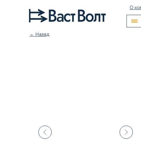
О ко
← Назад