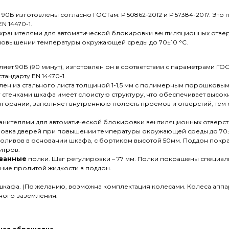
0Б изготовлены согласно ГОСТам: Р 50862-2012 и Р 57384-2017. Эт
N 14470-1.
хранителями для автоматической блокировки вентиляционных отвер
повышении температуры окружающей среды до 70±10 °С.
ет 90Б (90 минут), изготовлен он в соответствии с параметрами ГО
андарту EN 14470-1.
ен из стального листа толщиной 1-1,5 мм с полимерным порошковым
тенками шкафа имеет слоистую структуру, что обеспечивает высоки
горании, заполняет внутреннюю полость проемов и отверстий, тем
нителями для автоматической блокировки вентиляционных отверст
ровка дверей при повышении температуры окружающей среды до 70
оливов в основании шкафа, с бортиком высотой 50мм. Поддон покр
итров.
ванные
полки. Шаг регулировки – 77 мм. Полки покрашены специа
ние пролитой жидкости в поддон.
кафа. (По желанию, возможна комплектация колесами. Колеса аппар
ного заземления.