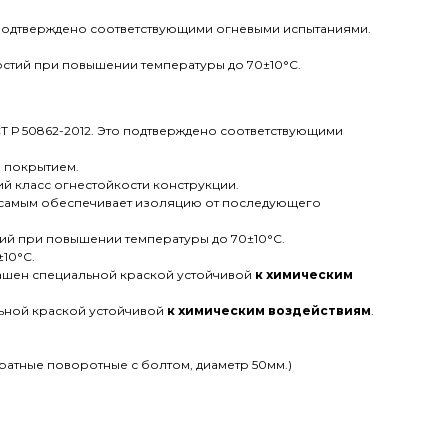
о подтверждено соответствующими огневыми испытаниями.
стий при повышении температуры до 70±10°С.
СТ Р 50862-2012. Это подтверждено соответствующими
 покрытием.
й класс огнестойкости конструкции.
 самым обеспечивает изоляцию от последующего
ий при повышении температуры до 70±10°С.
±10°С.
ашен специальной краской устойчивой
к химическим
льной краской устойчивой
к химическим воздействиям
.
атные поворотные с болтом, диаметр 50мм.)