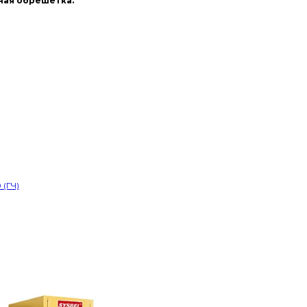
ная обрешетка.
(ГЧ)