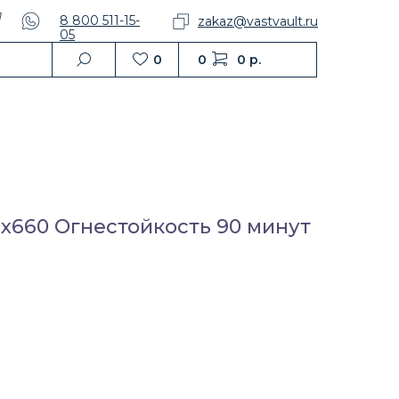
8 800 511-15-
zakaz@vastvault.ru
05
0
0
0 р.
х660 Огнестойкость 90 минут