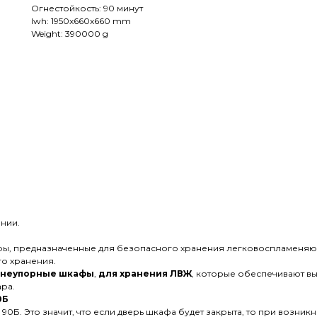
Огнестойкость: 90 минут
lwh: 1950x660x660 mm
Weight: 390000 g
нии.
ы, предназначенные для безопасного хранения легковоспламеняю
го хранения.
гнеупорные шкафы
,
для хранения ЛВЖ
, которые обеспечивают вы
ра.
0Б
0Б. Это значит, что если дверь шкафа будет закрыта, то при возни