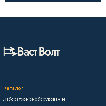
Гарантии
Партнёры
Реквизиты
Контакты
Поставщикам
Политика конфиденциальности
Пользовательское соглашение
Договор оферты
© 2025 АО «Васт Волт»
GetProSite