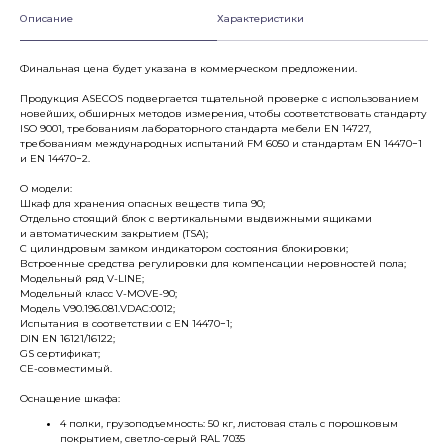
Описание
Характеристики
Финальная цена будет указана в коммерческом предложении.
Продукция ASECOS подвергается тщательной проверке с использованием
новейших, обширных методов измерения, чтобы соответствовать стандарту
ISO 9001, требованиям лабораторного стандарта мебели EN 14727,
требованиям международных испытаний FM 6050 и стандартам EN 14470−1
и EN 14470−2.
О модели:
Шкаф для хранения опасных веществ типа 90;
Отдельно стоящий блок с вертикальными выдвижными ящиками
и автоматическим закрытием (TSA);
С цилиндровым замком индикатором состояния блокировки;
Встроенные средства регулировки для компенсации неровностей пола;
Модельный ряд V-LINE;
Модельный класс V-MOVE-90;
Модель V90.196.081.VDAC:0012;
Испытания в соответствии с EN 14470−1;
DIN EN 16121/16122;
GS сертификат;
CE-совместимый.
Оснащение шкафа:
4 полки, грузоподъемность: 50 кг, листовая сталь с порошковым
покрытием, светло-серый RAL 7035