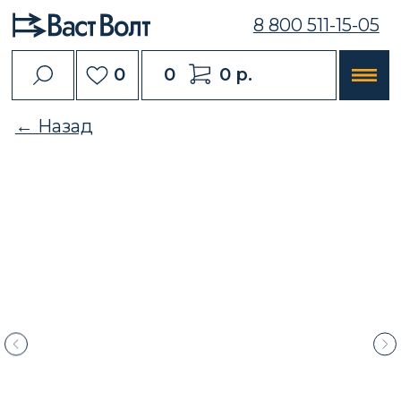
8 800 511-15-05
0
0
0 р.
← Назад