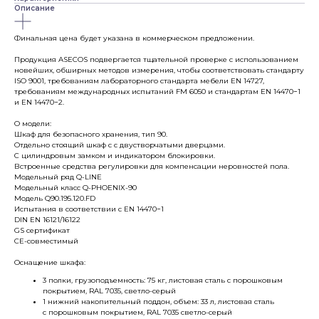
Описание
Финальная цена будет указана в коммерческом предложении.
Продукция ASECOS подвергается тщательной проверке с использованием
новейших, обширных методов измерения, чтобы соответствовать стандарту
ISO 9001, требованиям лабораторного стандарта мебели EN 14727,
требованиям международных испытаний FM 6050 и стандартам EN 14470−1
и EN 14470−2.
О модели:
Шкаф для безопасного хранения, тип 90.
Отдельно стоящий шкаф с с двустворчатыми дверцами.
С цилиндровым замком и индикатором блокировки.
Встроенные средства регулировки для компенсации неровностей пола.
Модельный ряд Q-LINE
Модельный класс Q-PHOENIX-90
Модель Q90.195.120.FD
Испытания в соответствии с EN 14470−1
DIN EN 16121/16122
GS сертификат
CE-совместимый
Оснащение шкафа:
3 полки, грузоподъемность: 75 кг, листовая сталь с порошковым
покрытием, RAL 7035, светло-серый
1 нижний накопительный поддон, объем: 33 л, листовая сталь
с порошковым покрытием, RAL 7035 светло-серый