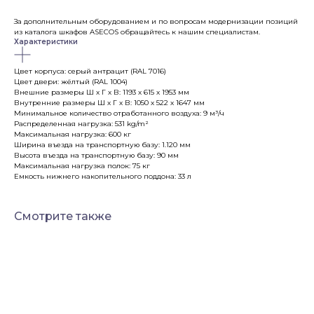
За дополнительным оборудованием и по вопросам модернизации позиций
из каталога шкафов ASECOS обращайтесь к нашим специалистам.
Характеристики
Цвет корпуса: серый антрацит (RAL 7016)
Цвет двери: жёлтый (RAL 1004)
Внешние размеры Ш х Г х В: 1193 х 615 х 1953 мм
Внутренние размеры Ш х Г х В: 1050 х 522 х 1647 мм
Минимальное количество отработанного воздуха: 9 м³/ч
Распределенная нагрузка: 531 kg/m²
Максимальная нагрузка: 600 кг
Ширина въезда на транспортную базу: 1.120 мм
Высота въезда на транспортную базу: 90 мм
Максимальная нагрузка полок: 75 кг
Емкость нижнего накопительного поддона: 33 л
Смотрите также