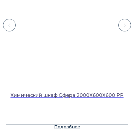
Каталог
Лабораторное оборудование
Склады-контейнеры
Лабораторная мебель
Шкафы для ЛВЖ
Измерительные приборы
т)
Химический шкаф Сфера 2000Х600Х600 PP
О компании
Покупателям
Подробнее