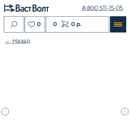
8 800 511-15-05
0
0
0 р.
← Назад