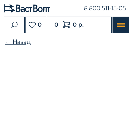
8 800 511-15-05
0
0
0 р.
← Назад