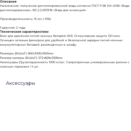
Описание
Назначение: получение дистиллированной воды согласно ГОСТ Р 58 144−2018 «Вода
дистиллированная», ФС.2.2.0019.18 «Вода для инъекций»
Производительность: 15 л/ч (-10%)
Гарантия: 2 года
Технические характеристики
Бокс для хранения литий-ионных батарей АКБ. Огнеупорная защита 120 мин.
Оснащен сетевым фильтром для удобной и безопасной зарядки литий-ионных
аккумуляторных батарей, размещенных в шкафу.
Размеры (ВхШхГ): 800х1000х1500мм
Размер камеры (ВхШхГ): 572х828х1328мм
Аксессуары (Грузоподъемность 1000 кг/шт.: Сверхпрочные универсальные ролики с
ножным тормозом / 4 шт.
Аксессуары