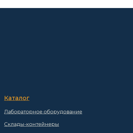
О компании
Покупателям
Информация
Доставка и оплата
о компании
Гарантии
Партнёры
Реквизиты
Контакты
Поставщикам
Политика конфиденциальности
Пользовательское соглашение
Договор оферты
© 2025 АО «Васт Волт»
GetProSite