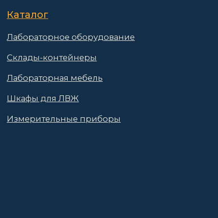
© 2025 АО «Васт Волт»
GetProSite