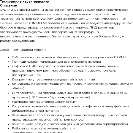
Технические характеристики
Описание
Сушильные шкафы сделаны из качественной нержавеющей стали, керамическая
теплоизоляция и уникальная система воздушных потоков предотвращают
чрезмерный нагрев корпуса. Улучшенная теплоизоляция и оптимизированная
система нагрева DION SIBLAB позволяют выходить на рабочую температуру на 25%
быстрее и предотвращать чрезмерный нагрев корпуса. ПИД-регулятор
обеспечивает высокую точность поддержания температуры, а
высокотехнологичная начинка обеспечивает круглосуточную бесперебойную
работу оборудования.
Особенности данной модели:
Собственное программное обеспечение с поэтапным режимом DION UI
Принудительная конвекция для равномерного нагрева
Цифровой ПИД-регулятор с возможностью работы в стандартном и
программируемом режимах, обеспечивающий высокую точность
поддержания: ±1°С
Два режима управления: стандартный и поэтапный
Максимальная комплектация: от 2 до 4 полок в комплекте (в зависимости от
объёма)
Интеллектуальный программируемый контроллер, запоминающий до 35
программ (с 35 "шагами" для каждой программы)
Настройка звуковых оповещений событий
Интуитивно понятный сенсорный дисплей с графическим интерфейсом и
виброоткликом при нажатии
Керамическая теплоизоляция и уникальная система воздушных потоков
предотвращают чрезмерный нагрев корпуса
Канал выхода воздуха с заслонкой (Ø50мм), управляемой сервоприводом
Рабочая камера из нержавеющей стали
Экспорт данных на USB-носитель