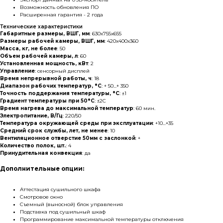
Возможность обновления ПО
Расширенная гарантия - 2 года
Технические характеристики
Габаритные размеры, ВШГ, мм
: 630х755х655
Размеры рабочей камеры, ВШГ, мм
: 420х400х360
Масса, кг, не более
: 50
Объем рабочей камеры, л
: 60
Установленная мощность, кВт
: 2
Управление
: сенсорный дисплей
Время непрерывной работы, ч
: 18
Диапазон рабочих температур, °С
: + 50...+ 350
Точность поддержания температуры, °С
: ±1
Градиент температуры при 50°С
: ±2С
Время нагрева до максимальной температур
: 60 мин.
Электропитание, В/Гц
:
220/50
Температура окружающей среды при эксплуатации
: +10...+35
Средний срок службы, лет, не менее
: 10
Каталог
Вентиляционное отверстие 50мм с заслонкой
: +
Количество полок, шт.
: 4
Принудительная конвекция
: да
Лабораторное оборудование
Дополнительные опции:
Склады-контейнеры
Лабораторная мебель
Аттестация сушильного шкафа
Смотровое окно
Шкафы для ЛВЖ
Съемный (выносной) блок управления
Подставка под сушильный шкаф
Измерительные приборы
Программирование максимальной температуры отключения