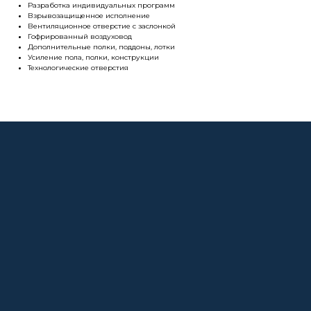
Разработка индивидуальных программ
Взрывозащищенное исполнение
Вентиляционное отверстие с заслонкой
Гофрированный воздуховод
Дополнительные полки, поддоны, лотки
Усиление пола, полки, конструкции
Технологические отверстия
О компании
Покупателям
Информация
Доставка и оплата
о компании
Гарантии
Партнёры
Реквизиты
Контакты
Поставщикам
Политика конфиденциальности
Пользовательское соглашение
Договор оферты