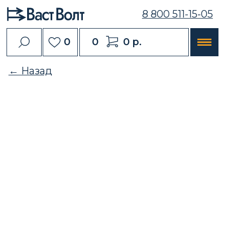
8 800 511-15-05
0
0
0 р.
← Назад