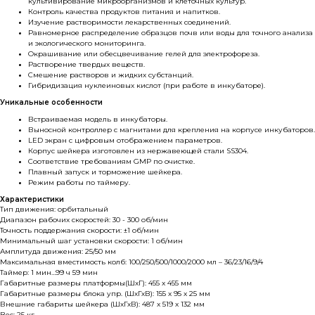
культивирование микроорганизмов и клеточных культур.
Контроль качества продуктов питания и напитков.
Изучение растворимости лекарственных соединений.
Равномерное распределение образцов почв или воды для точного анализа
и экологического мониторинга.
Окрашивание или обесцвечивание гелей для электрофореза.
Растворение твердых веществ.
Смешение растворов и жидких субстанций.
Гибридизация нуклеиновых кислот (при работе в инкубаторе).
Уникальные особенности
Встраиваемая модель в инкубаторы.
Выносной контроллер с магнитами для крепления на корпусе инкубаторов.
LED экран с цифровым отображением параметров.
Корпус шейкера изготовлен из нержавеющей стали SS304.
Соответствие требованиям GMP по очистке.
Плавный запуск и торможение шейкера.
Режим работы по таймеру.
Характеристики
Тип движения: орбитальный
Диапазон рабочих скоростей: 30 - 300 об/мин
Точность поддержания скорости: ±1 об/мин
Минимальный шаг установки скорости: 1 об/мин
Амплитуда движения: 25/50 мм
Максимальная вместимость колб: 100/250/500/1000/2000 мл – 36/23/16/9/4
Таймер: 1 мин…99 ч 59 мин
Габаритные размеры платформы(ШхГ): 455 x 455 мм
Габаритные размеры блока упр. (ШхГхВ): 155 x 95 x 25 мм
Внешние габариты шейкера (ШхГхВ): 487 x 519 x 132 мм
Вес: 25 кг