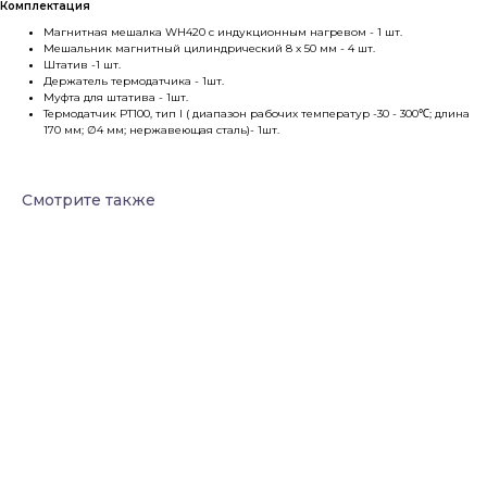
Комплектация
Магнитная мешалка WH420 с индукционным нагревом - 1 шт.
Мешальник магнитный цилиндрический 8 х 50 мм - 4 шт.
Штатив -1 шт.
Держатель термодатчика - 1шт.
Муфта для штатива - 1шт.
Термодатчик PT100, тип I ( диапазон рабочих температур -30 - 300℃; длина
170 мм; ∅4 мм; нержавеющая сталь)- 1шт.
Смотрите также