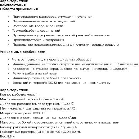
Характеристики
Комплектация
Области применения
Приготовление растворов, эмульсий и суспензий
Перемешивание невязких жидкостей
Растворение твердых веществ
Термообработка соединений
Проведение и ускорение химический реакций и анализов
Пробоподготовка и экстракция
Проведение перекристаллизации для очистки твердых веществ
Уникальные особенности
Четыре позиции для перемешивания образцов
Индивидуальная настройка скорости для каждой позиции с LED дисплеями
Коррозионно-стойкое керамическое покрытие к кислотам и щелочам
Режим работы по таймеру
Индикатор горячей рабочей поверхности
Внешний интерфейс RS232 для подключения к компьютеру
Характеристики
Кол-во рабочих мест: 4
Максимальный рабочий объем: 2 л х 4
Диапазон рабочих температур: Тком. - 300 ℃
Минимальный шаг задания температуры: 1°С
Мощность нагрева: 1000 Вт
Диапазон скорости вращения: 150 -1500 об/мин
Материал рабочей поверхности: алюминий с керамическим покрытием
Размер рабочей поверхности: (160 × 155) мм x 4
Габаритные размеры (Ш x Г x В): 405 x 320 x 80 мм
Вес: 8,5 кг