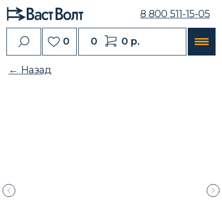
8 800 511-15-05
0
0
0 р.
← Назад