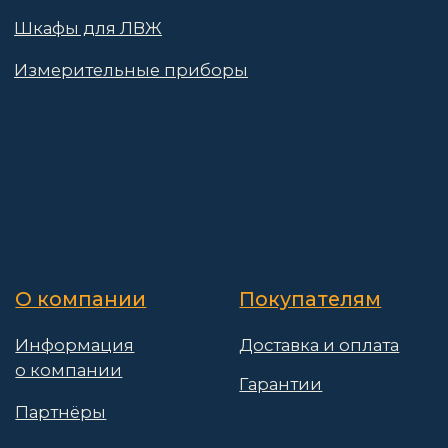
© 2025 АО «Васт Волт»
GetProSite