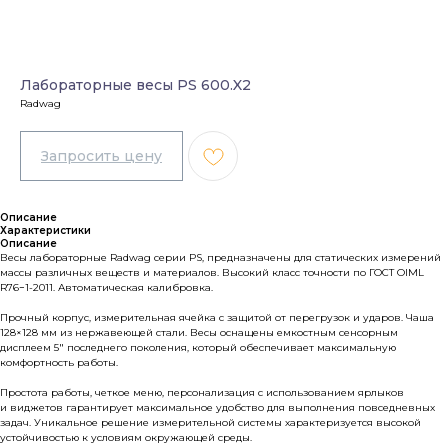
Лабораторные весы PS 600.X2
Radwag
Описание
Характеристики
Описание
Весы лабораторные Radwag серии PS, предназначены для статических измерений
массы различных веществ и материалов. Высокий класс точности по ГОСТ OIML
R76−1-2011. Автоматическая калибровка.
Прочный корпус, измерительная ячейка c защитой от перегрузок и ударов. Чаша
128×128 мм из нержавеющей стали. Весы оснащены емкостным сенсорным
дисплеем 5″ последнего поколения, который обеспечивает максимальную
комфортность работы.
Простота работы, четкое меню, персонализация с использованием ярлыков
и виджетов гарантирует максимальное удобство для выполнения повседневных
задач. Уникальное решение измерительной системы характеризуется высокой
устойчивостью к условиям окружающей среды.