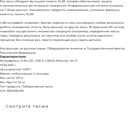
Все весы обладают функцией памяти ALIBI, которая обеспечивает защиту
и автоматическую регистрацию измерений. Информационная система основана
на 7 базах данных: пользователи, продукты, взвешивания, упаковки, формулы,
клиенты, память ALIBI.
USB-интерфейс позволяет быстро перенести или скопировать любые результаты
работы (измерения, отчеты, базы данных) на другие весы. Встроенный ИК-сенсор
позволяет осуществлять множество операций (например, определение массы
тары, передача результата на принтер или выбор этапа многостадийного
процесса) без помощи рук, просто перемещая руку вдоль датчика.
Инструкция на русском языке. Оборудование внесено в Государственный реестр
Российской Федерации.
Характеристики
Интерфейсы: 2×RS 232, USB-A, USB-B, Ethernet, Wi-Fi
НПД: 600 г
Цена деления: 0,001 г
Время стабилизации: 2 секунды
Вес нетто: 3,9 кг
Каталог
Вес брутто: 5,5 кг
Тип продукта: Лабораторные весы
Лабораторное оборудование
lwh: 333x206x100
Склады-контейнеры
Смотрите также
Лабораторная мебель
Шкафы для ЛВЖ
Измерительные приборы