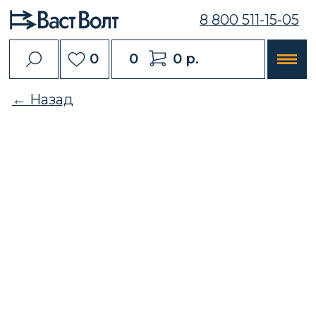
8 800 511-15-05
0
0
0 р.
← Назад