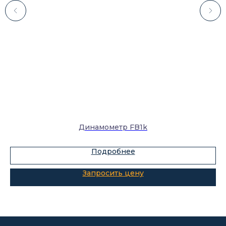
Каталог
Лабораторное оборудование
Склады-контейнеры
Лабораторная мебель
Динамометр FB1k
Шкафы для ЛВЖ
Измерительные приборы
Подробнее