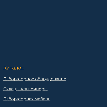
О компании
Покупателям
Информация
Доставка и оплата
о компании
Гарантии
Партнёры
Реквизиты
Контакты
Поставщикам
Политика конфиденциальности
Пользовательское соглашение
Договор оферты
© 2025 АО «Васт Волт»
GetProSite