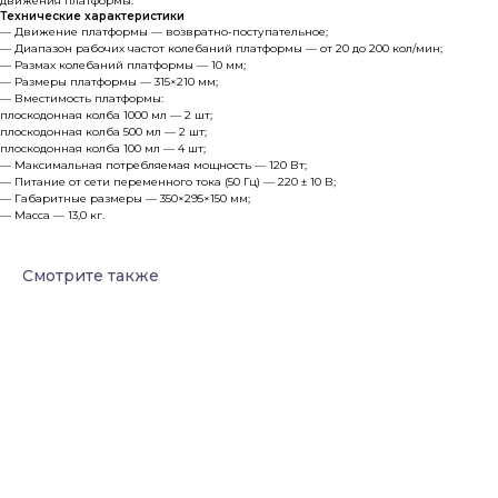
движения платформы.
Технические характеристики
— Движение платфоpмы — возвратно-поступательное;
— Диапазон рабочих частот колебаний платформы — от 20 до 200 кол/мин;
— Размах колебаний платформы — 10 мм;
— Размеры платформы — 315×210 мм;
— Вместимость платфоpмы:
плоскодонная колба 1000 мл — 2 шт;
плоскодонная колба 500 мл — 2 шт;
плоскодонная колба 100 мл — 4 шт;
— Максимальная потребляемая мощность — 120 Вт;
— Питание от сети переменного тока (50 Гц) — 220 ± 10 В;
— Габаритные размеры — 350×295×150 мм;
— Масса — 13,0 кг.
Смотрите также