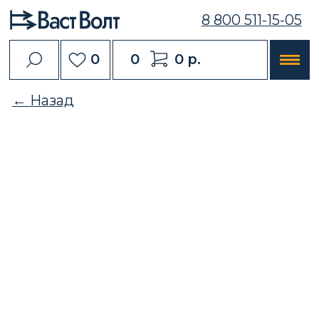
8 800 511-15-05
0
0
0 р.
← Назад