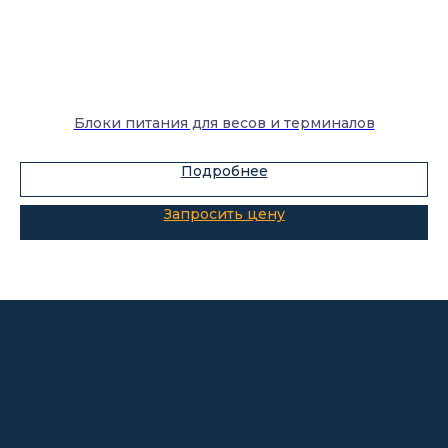
Каталог
Лабораторное оборудование
Склады-контейнеры
Блоки питания для весов и терминалов
Лабораторная мебель
Подробнее
Шкафы для ЛВЖ
Измерительные приборы
О компании
Покупателям
Информация
Доставка и оплата
о компании
Гарантии
Партнёры