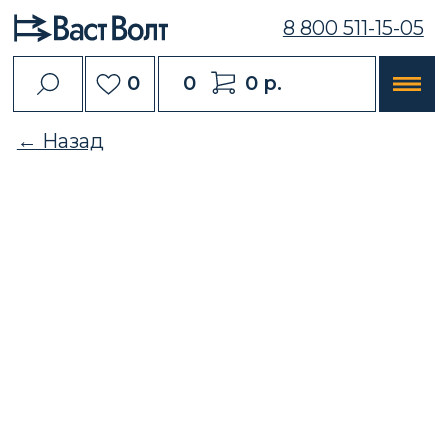
8 800 511-15-05
0
0
0 р.
← Назад