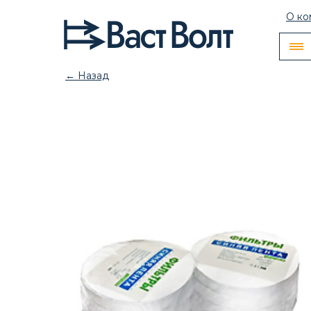
О ко
← Назад