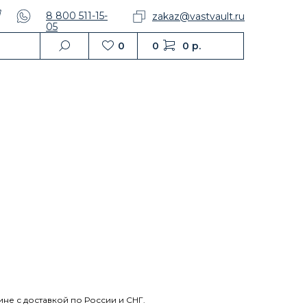
8 800 511-15-
zakaz@vastvault.ru
05
0
0
0 р.
не с доставкой по России и СНГ.