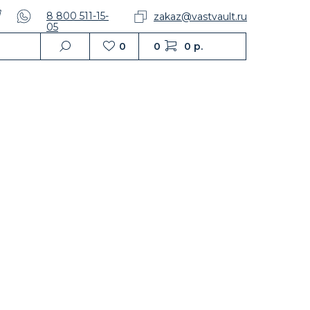
8 800 511-15-
zakaz@vastvault.ru
05
0
0
0 р.