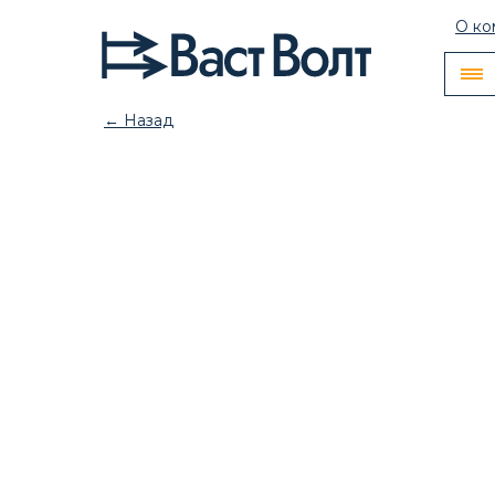
О ко
← Назад