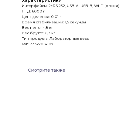
Характеристики
Интерфейсы: 2×RS 232, USB-A, USB-B, Wi-Fi (опция)
НПД: 6000 г
Цена деления: 0,01 г
Время стабилизации: 1,5 секунды
Вес нетто: 4,8 кг
Вес брутто: 6,3 кг
Тип продукта: Лабораторные весы
lwh: 333x206x107
Смотрите также