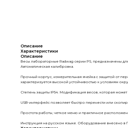
Описание
Характеристики
Описание
Весы лабораторные Radwag серии PS, предназначены для 
Автоматическая калибровка.
Прочный корпус, измерительная ячейка c защитой от пер
характеризуется высокой устойчивостью к условиям окр
Степень защиты IP54. Модификация весов, которая может 
USB-интерфейс позволяет быстро перенести или скопиров
Простота работы, четкое меню и практичное расположен
Инструкция на русском языке. Оборудование внесено в 