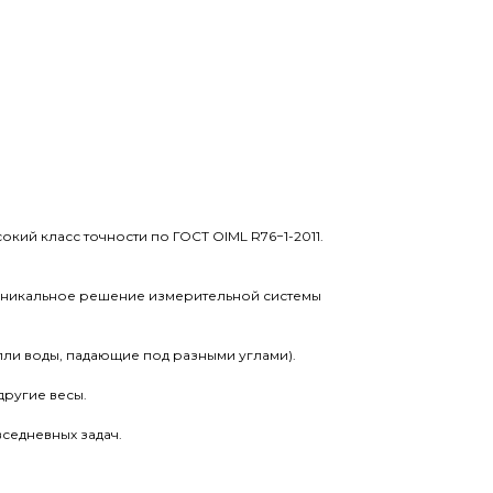
кий класс точности по ГОСТ OIML R76−1-2011.
. Уникальное решение измерительной системы
пли воды, падающие под разными углами).
другие весы.
седневных задач.