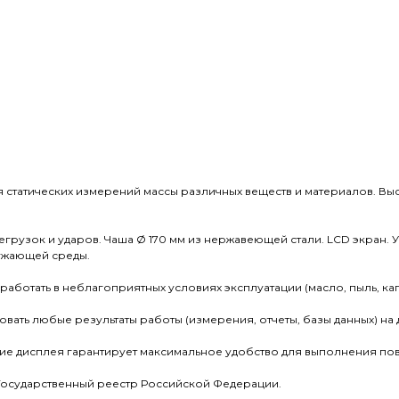
статических измерений массы различных веществ и материалов. Высо
егрузок и ударов. Чаша Ø 170 мм из нержавеющей стали. LCD экран
ужающей среды.
работать в неблагоприятных условиях эксплуатации (масло, пыль, ка
ать любые результаты работы (измерения, отчеты, базы данных) на 
ие дисплея гарантирует максимальное удобство для выполнения пов
Государственный реестр Российской Федерации.