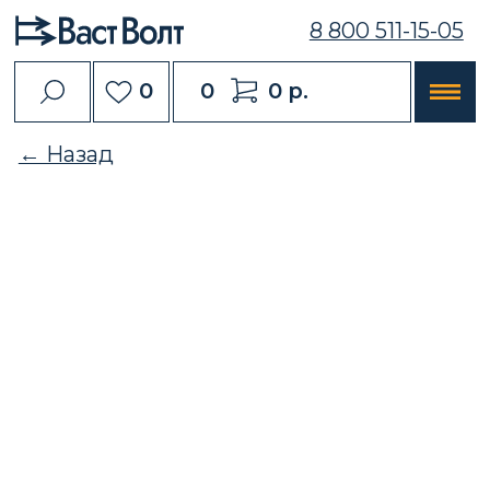
8 800 511-15-05
0
0
0 р.
← Назад