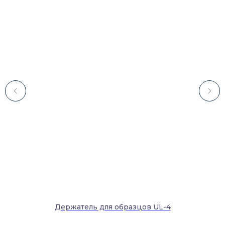
Каталог
Лабораторное оборудование
Склады-контейнеры
Лабораторная мебель
Шкафы для ЛВЖ
Измерительные приборы
Держатель для образцов UL-4