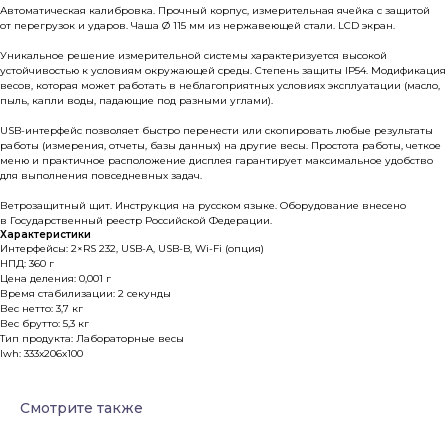
Автоматическая калибровка. Прочный корпус, измерительная ячейка c защитой
от перегрузок и ударов. Чаша Ø 115 мм из нержавеющей стали. LCD экран.
Уникальное решение измерительной системы характеризуется высокой
устойчивостью к условиям окружающей среды. Степень защиты IP54. Модификация
весов, которая может работать в неблагоприятных условиях эксплуатации (масло,
пыль, капли воды, падающие под разными углами).
USB-интерфейс позволяет быстро перенести или скопировать любые результаты
работы (измерения, отчеты, базы данных) на другие весы. Простота работы, четкое
меню и практичное расположение дисплея гарантирует максимальное удобство
для выполнения повседневных задач.
Ветрозащитный щит. Инструкция на русском языке. Оборудование внесено
в Государственный реестр Российской Федерации.
Характеристики
Интерфейсы: 2×RS 232, USB-A, USB-B, Wi-Fi (опция)
НПД: 360 г
Цена деления: 0,001 г
Время стабилизации: 2 секунды
Вес нетто: 3,7 кг
Вес брутто: 5,3 кг
Тип продукта: Лабораторные весы
lwh: 333x206x100
Смотрите также