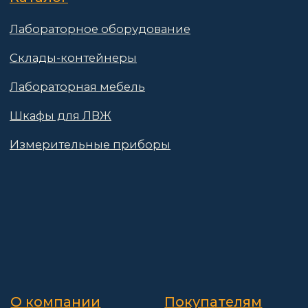
© 2025 АО «Васт Волт»
GetProSite