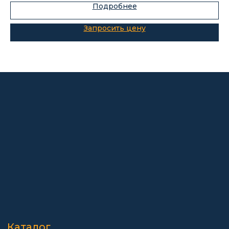
Подробнее
О компании
Покупателям
Информация
Доставка и оплата
о компании
Гарантии
Партнёры
Реквизиты
Контакты
Поставщикам
Политика конфиденциальности
Пользовательское соглашение
Договор оферты