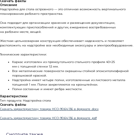
Скачать файлы
Описание
Надстройка для стола островного — это отличная возможность вертикального
планирования рабочего пространства.
Она подходит для организации хранения и размещения документации,
комплектующих приспособлений и других, ежедневно востребованных
на рабочем месте, вещей.
Жесткая цельносварная конструкция обеспечивает надежность и позволяет
расположить на надстройке все необходимые аксессуары и электрооборудование.
Технические характеристики:
Каркас изготовлен из прямоугольного стального профиля 40×25
мм с толщиной стенки 1,5 мм.
Все металлические поверхности окрашены стойкой эпоксиполиэфирной
порошковой краской.
Надстройка имеет четыре полки, изготовленные из листового металла
толщиной 1 мм. Полки закрепляются на кронштейнах.
Полки составные и имеют ребра жесткости.
Характеристики
Тип продукта: Надстройка стола
Скачать файлы
Скачать характеристику товара НСО-90.64.136 в формате .docx
Скачать характеристику товара НСО-90.64.136 в формате .pdf
Смотрите также