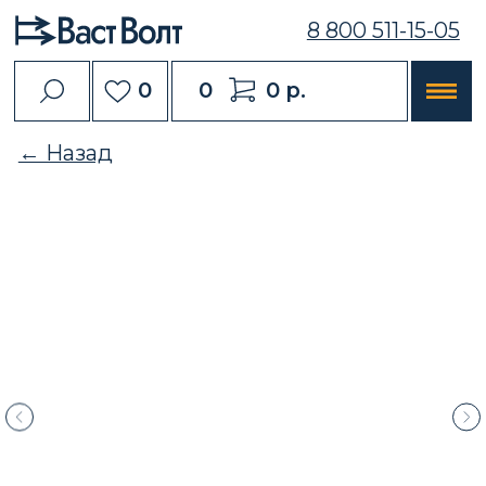
8 800 511-15-05
0
0
0 р.
← Назад