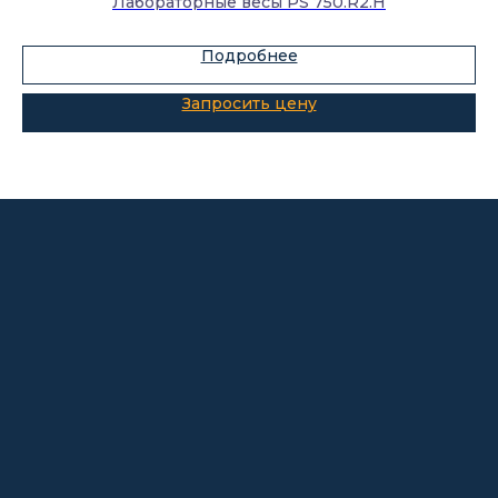
Лабораторные весы PS 750.R2.H
Подробнее
О компании
Покупателям
Информация
Доставка и оплата
о компании
Гарантии
Партнёры
Реквизиты
Контакты
Поставщикам
Политика конфиденциальности
Пользовательское соглашение
Договор оферты