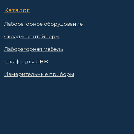
© 2025 АО «Васт Волт»
GetProSite