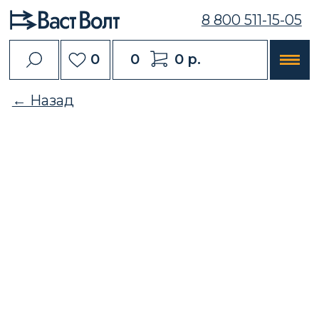
8 800 511-15-05
0
0
0 р.
← Назад