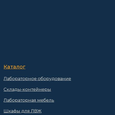
Информация
Доставка и оплата
о компании
Гарантии
Партнёры
Реквизиты
Контакты
Поставщикам
Политика конфиденциальности
Пользовательское соглашение
Договор оферты
© 2025 АО «Васт Волт»
GetProSite