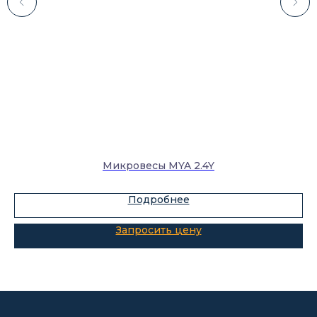
Лабораторное оборудование
Склады-контейнеры
Лабораторная мебель
Шкафы для ЛВЖ
Измерительные приборы
Микровесы MYA 2.4Y
Подробнее
О компании
Покупателям
Информация
Доставка и оплата
о компании
Гарантии
Партнёры
Реквизиты