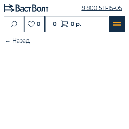
8 800 511-15-05
0
0
0 р.
← Назад