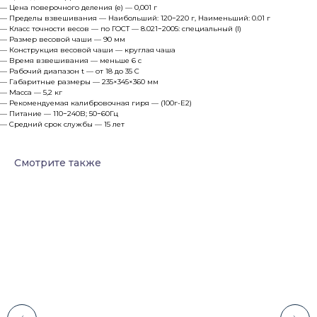
— Цена поверочного деления (e) — 0,001 г
— Пределы взвешивания — Наибольший: 120−220 г, Наименьший: 0.01 г
— Класс точности весов — по ГОСТ — 8.021−2005: специальный (I)
— Размер весовой чаши — 90 мм
— Конструкция весовой чаши — круглая чаша
— Время взвешивания — меньше 6 с
— Рабочий диапазон t — от 18 до 35 C
— Габаритные размеры — 235×345×360 мм
— Масса — 5,2 кг
— Рекомендуемая калибровочная гиря — (100г-Е2)
— Питание — 110−240В; 50−60Гц
— Средний срок службы — 15 лет
Смотрите также
Каталог