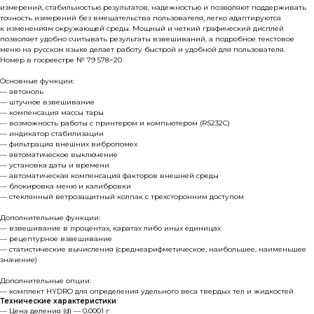
измерений, стабильностью результатов, надежностью и позволяют поддерживать
точность измерений без вмешательства пользователя, легко адаптируются
к изменениям окружающей среды. Мощный и четкий графический дисплей
позволяет удобно считывать результаты взвешиваний, а подробное текстовое
меню на русском языке делает работу быстрой и удобной для пользователя.
Номер в госреестре № 79 578−20
Основные функции:
— автоноль
— штучное взвешивание
— компенсация массы тары
— возможность работы с принтером и компьютером (RS232C)
— индикатор стабилизации
— фильтрация внешних вибропомех
— автоматическое выключение
— установка даты и времени
— автоматическая компенсация факторов внешней среды
— блокировка меню и калибровки
— стеклянный ветрозащитный колпак с трехсторонним доступом
Дополнительные функции:
— взвешивание в процентах, каратах либо иных единицах
— рецептурное взвешивание
— статистические вычисления (среднеарифметическое, наибольшее, наименьшее
значение)
Дополнительные опции:
— комплект HYDRO для определения удельного веса твердых тел и жидкостей
Технические характеристики
— Цена деления (d) — 0.0001 г