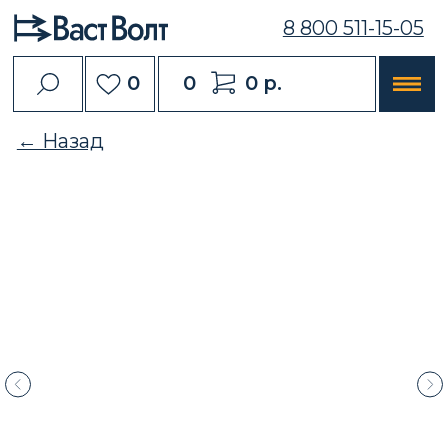
8 800 511-15-05
0
0
0 р.
← Назад