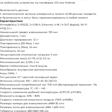
на мобильное устройство на платформе iOS или Android.
Безопасность данных
С автоматической записью измерений в памяти ALIBI данные находятся
в безопасности и могут быть проанализированы в любой момент.
Характеристики
Интерфейсы: 2×RS232, 2×USB-A, Ethernet, 4 IN / 4 OUT (digital), Wi-Fi
НПД: 5.1 г
Наименьший предел взвешивания: 100 мкг
Дискретность: 1 мкг
Диапазон тарирования: -5.1 г
Повторяемость (5% Max): 1 мкг
Повторяемость (Max): 1.6 мкг
Линейность: ±5 мкг
Эксцентричное отклонение нагрузки: 5 мкг
Минимальная масса (U=1%, k=2): 0.2 мг
Минимальный вес (USP): 2 мг
Время стабилизации: max 8 секунд
Калибровка: внутренняя (автоматическая)
Класс OIML: I
Тип дисплея: 5,7 ”цветной сенсорный экран
Источник питания: 100 ÷ 240 V AC 50 / 60 Hz
Максимальный потребляемый ток: 700 mA (беспроводной терминал- 1A)
Рабочая температура, °C: +10 ÷ +40
Скорость изменения рабочей температуры: ±0.3°C/1h (±1°C/8h)
Влажность воздуха: 40% ÷ 80%
Скорость изменения влажности воздуха: ±1%/h (±4%/8h)
Размеры камеры для взвешивания: ø168×35 mm
Размеры лотка для взвешивания: ø160 + ø26 mm
Габариты упаковки: 660×660×455 мм