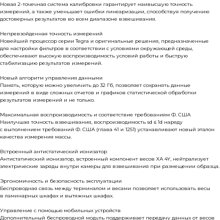
Новая 2-точечная система калибровки гарантирует наивысшую точность
измерений, а также уменьшает ошибки линеаризации, способствуя получению
достоверных результатов во всем диапазоне взвешивания.
Непревзойденная точность измерений
Новейший процессор серии Tegra и оригинальные решения, предназначенные
для настройки фильтров в соответствии с условиями окружающей среды,
обеспечивают высокую воспроизводимость условий работы и быструю
стабилизацию результатов измерений.
Новый алгоритм управления данными
Память, которую можно увеличить до 32 Гб, позволяет сохранять данные
измерений в виде сложных отчетов и графиков статистической обработки
результатов измерений и не только.
Максимальная воспроизводимость и соответствие требованиям Ф. США
Наилучшая точность взвешивания, воспроизводимость sd ≤ 1d наряду
с выполнением требований Ф. США (глава 41 и 1251) устанавливают новый эталон
качества измерения массы.
Встроенный антистатический ионизатор
Антистатический ионизатор, встроенный компонент весов XA 4Y, нейтрализует
электрические заряды внутри камеры для взвешивания при размещении образца.
Эргономичность и безопасность эксплуатации
Беспроводная связь между терминалом и весами позволяет использовать весы
в ламинарных шкафах и вытяжных шкафах.
Управление с помощью мобильных устройств
Дополнительный беспроводной модуль поддерживает передачу данных от весов