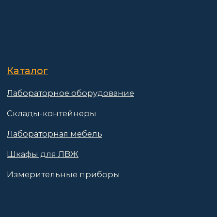
© 2025 АО «Васт Волт»
GetProSite