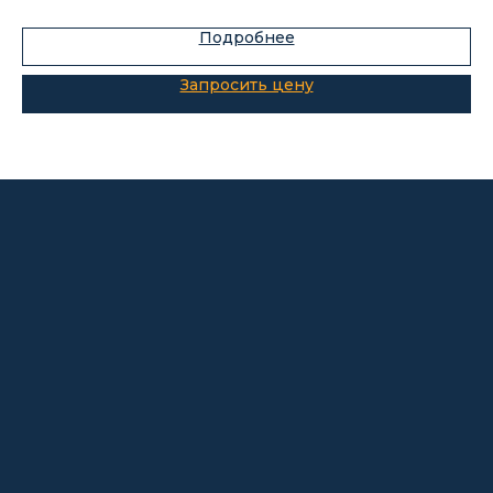
Подробнее
Каталог
Лабораторное оборудование
Склады-контейнеры
Лабораторная мебель
Шкафы для ЛВЖ
Измерительные приборы
О компании
Покупателям
Информация
Доставка и оплата
о компании