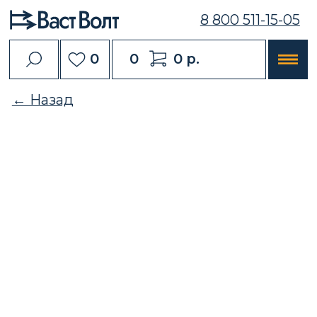
8 800 511-15-05
0
0
0 р.
← Назад