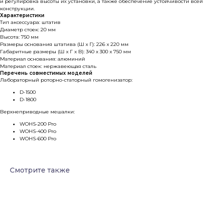
и регулировка высоты их установки, а также обеспечение устойчивости всей
конструкции.
Характеристики
Тип аксессуара: штатив
Диаметр стоек: 20 мм
Высота: 750 мм
Размеры основания штатива (Ш х Г): 226 х 220 мм
Габаритные размеры (Ш х Г х В): 340 x 300 x 750 мм
Материал основания: алюминий
Материал стоек: нержавеющая сталь
Перечень совместимых моделей
Лабораторный роторно-статорный гомогенизатор:
D-1500
D-1800
Верхнеприводные мешалки:
WOHS-200 Pro
WOHS-400 Pro
WOHS-600 Pro
Смотрите также