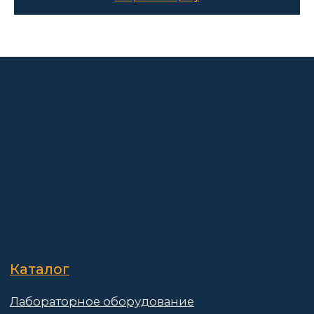
О компании
Покупателям
Информация
Доставка и оплата
о компании
Гарантии
Партнёры
Реквизиты
Контакты
Поставщикам
Политика конфиденциальности
Пользовательское соглашение
Договор оферты
© 2025 АО «Васт Волт»
GetProSite