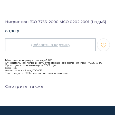
Нитрит-ион ГСО 7753-2000 МСО 0202:2001 (1 г/дм3)
69,00
р.
Добавить в корзину
Массовая концентрация, г/дм3 1,00
Относительная погрешность аттестованного значения при Р=0,95, % 1,0
Срок годности экземпляров СО 3 года
Фон H2O
Аналитический код ГСО СП
Тип продукта: ГСО состава растворов анионов
Смотрите также
Каталог
Лабораторное оборудование
Склады-контейнеры