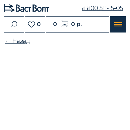
8 800 511-15-05
0
0
0 р.
← Назад