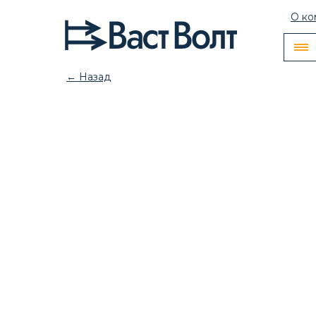
О ко
← Назад