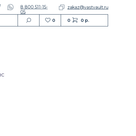
8 800 511-15-
zakaz@vastvault.ru
05
0
0
0 р.
RC