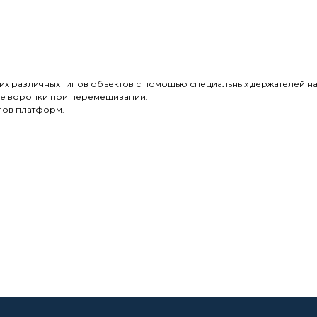
х различных типов объектов с помощью специальных держателей на 
ые воронки при перемешивании.
пов платформ.