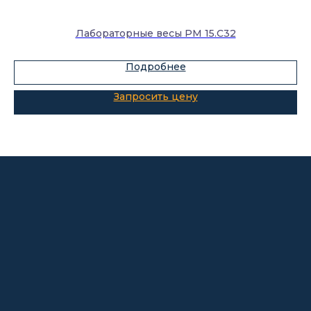
Лабораторное оборудование
Лабораторные весы PM 15.С32
Склады-контейнеры
Лабораторная мебель
Подробнее
Шкафы для ЛВЖ
Измерительные приборы
О компании
Покупателям
Информация
Доставка и оплата
о компании
Гарантии
Партнёры
Реквизиты