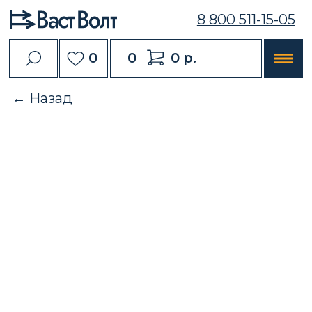
8 800 511-15-05
0
0
0 р.
← Назад