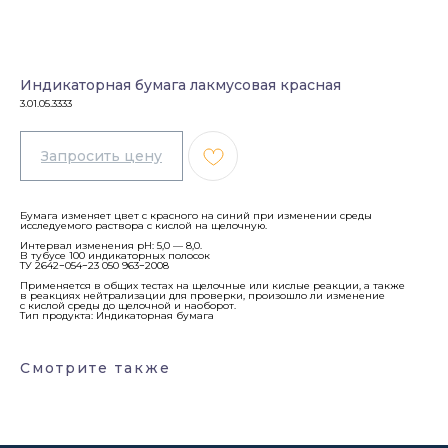
Индикаторная бумага лакмусовая красная
3.01.05.3333
Бумага изменяет цвет с красного на синий при изменении среды
исследуемого раствора с кислой на щелочную.
Интервал изменения pH: 5,0 — 8,0.
В тубусе 100 индикаторных полосок
ТУ 2642−054−23 050 963−2008
Применяется в общих тестах на щелочные или кислые реакции, а также
в реакциях нейтрализации для проверки, произошло ли изменение
с кислой среды до щелочной и наоборот.
Тип продукта: Индикаторная бумага
Смотрите также
Каталог
Лабораторное оборудование