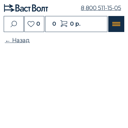
8 800 511-15-05
0
0
0 р.
← Назад