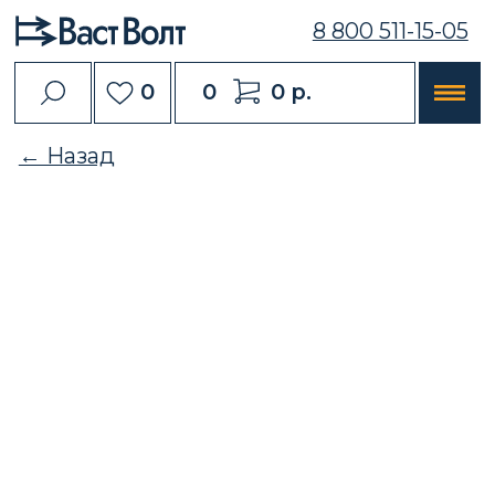
8 800 511-15-05
0
0
0 р.
← Назад