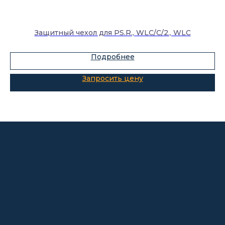
Каталог
Лабораторное оборудование
Защитный чехол для PS.R., WLC/C/2., WLC
Склады-контейнеры
Лабораторная мебель
Подробнее
Шкафы для ЛВЖ
Измерительные приборы
О компании
Покупателям
Информация
Доставка и оплата
о компании
Гарантии
Партнёры
Реквизиты