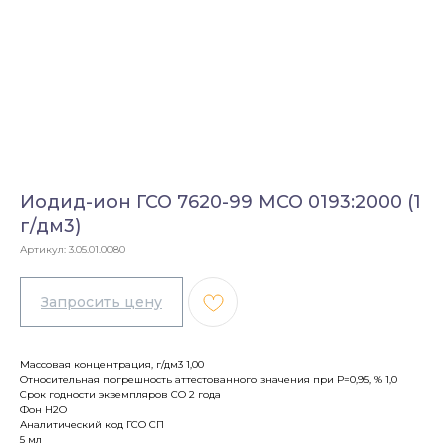
Иодид-ион ГСО 7620-99 МСО 0193:2000 (1
г/дм3)
Артикул:
3.05.01.0080
Массовая концентрация, г/дм3 1,00
Относительная погрешность аттестованного значения при Р=0,95, % 1,0
Срок годности экземпляров СО 2 года
Фон H2O
Аналитический код ГСО СП
5 мл