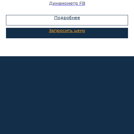
Динамометр FB
Склады-контейнеры
Подробнее
Лабораторная мебель
Шкафы для ЛВЖ
Измерительные приборы
О компании
Покупателям
Информация
Доставка и оплата
о компании
Гарантии
Партнёры
Реквизиты
Контакты