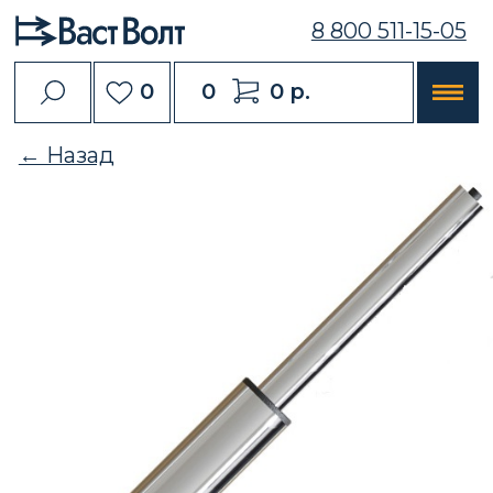
8 800 511-15-05
0
0
0 р.
← Назад