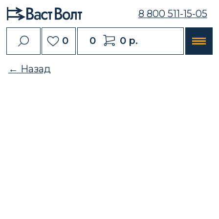
8 800 511-15-05
0
0
0 р.
← Назад