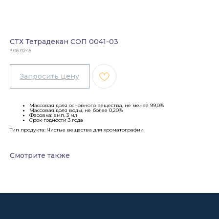
СТХ Тетрадекан СОП 0041-03
3.06.0245
Массовая доля основного вещества, не менее 99,0%
Массовая доля воды, не более 0,20%
Фасовка: амп. 3 мл
Срок годности 3 года
Тип продукта: Чистые вещества для хроматографии
Смотрите также
Каталог
Лабораторное оборудование
Склады-контейнеры