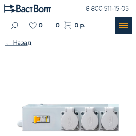
8 800 511-15-05
0
0
0 р.
← Назад