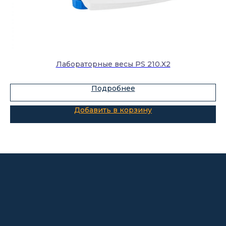
Каталог
Лабораторное оборудование
Склады-контейнеры
Лабораторные весы PS 210.X2
Лабораторная мебель
Шкафы для ЛВЖ
Подробнее
Измерительные приборы
Добавить в корзину
О компании
Покупателям
Информация
Доставка и оплата
о компании
Гарантии
Партнёры