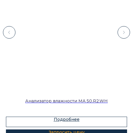
Каталог
Лабораторное оборудование
Склады-контейнеры
Лабораторная мебель
Шкафы для ЛВЖ
Анализатор влажности MA 50.R2.WH
Измерительные приборы
Подробнее