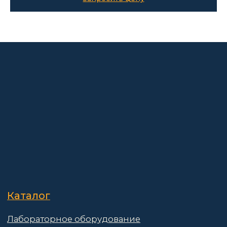
О компании
Покупателям
Информация
Доставка и оплата
о компании
Гарантии
Партнёры
Реквизиты
Контакты
Поставщикам
Политика конфиденциальности
Пользовательское соглашение
Договор оферты
© 2025 АО «Васт Волт»
GetProSite