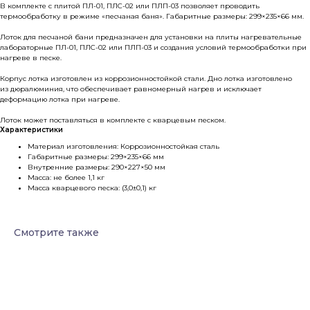
В комплекте с плитой ПЛ-01, ПЛС-02 или ПЛП-03 позволяет проводить
термообработку в режиме «песчаная баня». Габаритные размеры: 299×235×66 мм.
Лоток для песчаной бани предназначен для установки на плиты нагревательные
лабораторные ПЛ-01, ПЛС-02 или ПЛП-03 и создания условий термообработки при
нагреве в песке.
Корпус лотка изготовлен из коррозионностойкой стали. Дно лотка изготовлено
из дюралюминия, что обеспечивает равномерный нагрев и исключает
деформацию лотка при нагреве.
Лоток может поставляться в комплекте с кварцевым песком.
Характеристики
Материал изготовления: Коррозионностойкая сталь
Габаритные размеры: 299×235×66 мм
Внутренние размеры: 290×227×50 мм
Масса: не более 1,1 кг
Масса кварцевого песка: (3,0±0,1) кг
Смотрите также