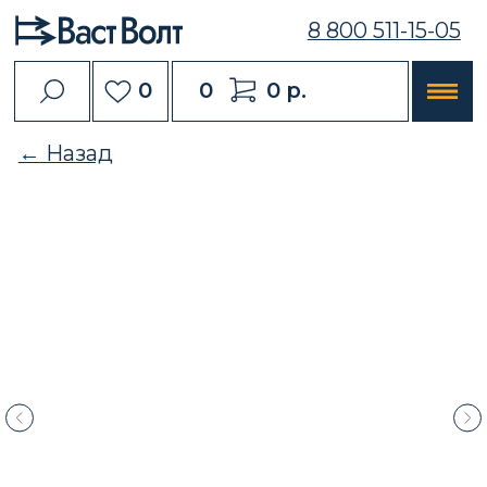
8 800 511-15-05
0
0
0 р.
← Назад