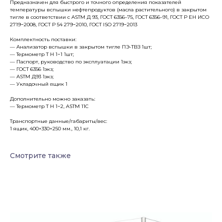
Предназначен для быстрого и точного определения показателей
температуры вспышки нефтепродуктов (масла растительного) в закрытом
тигле в соответствии с АSTM Д 93, ГОСТ 6356–75, ГОСТ 6356–91, ГОСТ Р ЕН ИСО
2719−2008, ГОСТ Р 54 279−2010, ГОСТ ISO 2719−2013
Комплектность поставки:
— Анализатор вспышки в закрытом тигле ПЭ-ТВЗ 1шт;
— Термометр Т Н 1−1 1шт;
— Паспорт, руководство по эксплуатации 1экз;
— ГОСТ 6356 1экз;
— АSTM Д93 1экз;
— Укладочный ящик 1
Дополнительно можно заказать:
— Термометр Т Н 1−2, ASTM 11С
Транспортные данные/габариты/вес:
1 ящик, 400×330×250 мм., 10,1 кг.
Смотрите также