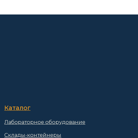
О компании
Покупателям
Информация
Доставка и оплата
о компании
Гарантии
Партнёры
Реквизиты
Контакты
Поставщикам
Политика конфиденциальности
Пользовательское соглашение
Договор оферты
© 2025 АО «Васт Волт»
GetProSite