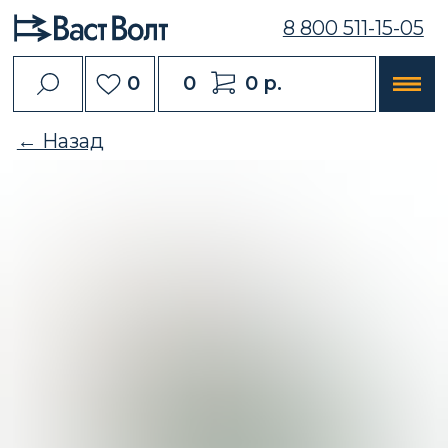
8 800 511-15-05
0
0
0 р.
← Назад