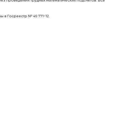
ез проведения трудных математических подсчетов. Все
 в Госреестр № 49 771−12.