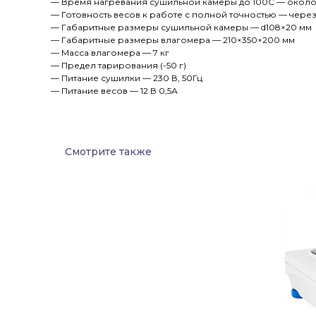
— Время нагревания сушильной камеры до 100С — около 
— Готовность весов к работе с полной точностью — чере
— Габаритные размеры сушильной камеры — d108×20 мм
— Габаритные размеры влагомера — 210×350×200 мм
— Масса влагомера — 7 кг
— Предел тарирования (-50 г)
— Питание сушилки — 230 В, 50Гц
— Питание весов — 12 В 0,5А
Смотрите также