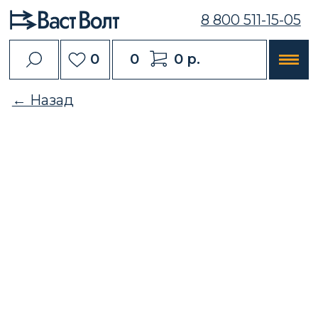
8 800 511-15-05
0
0
0 р.
← Назад