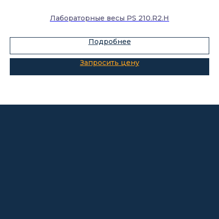
Лабораторное оборудование
Лабораторные весы PS 210.R2.H
Склады-контейнеры
Лабораторная мебель
Подробнее
Шкафы для ЛВЖ
Измерительные приборы
О компании
Покупателям
Информация
Доставка и оплата
о компании
Гарантии
Партнёры
Реквизиты
Контакты