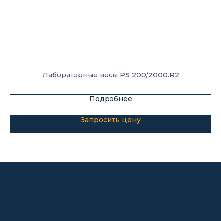
Склады-контейнеры
Лабораторная мебель
Шкафы для ЛВЖ
Измерительные приборы
Лабораторные весы PS 200/2000.R2
Подробнее
О компании
Покупателям
Информация
Доставка и оплата
о компании
Гарантии
Партнёры
Реквизиты
Контакты
Поставщикам