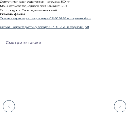
Допустимая распределенная нагрузка: 300 кг
Мощность светодиодного светильника: 8 Вт
Тип продукта: Стол радиомонтажный
Скачать файлы
Скачать характеристику товара СР-90.64.76 в формате .docx
Скачать характеристику товара СР-90.64.76 в формате .pdf
Смотрите также
Каталог
Лабораторное оборудование