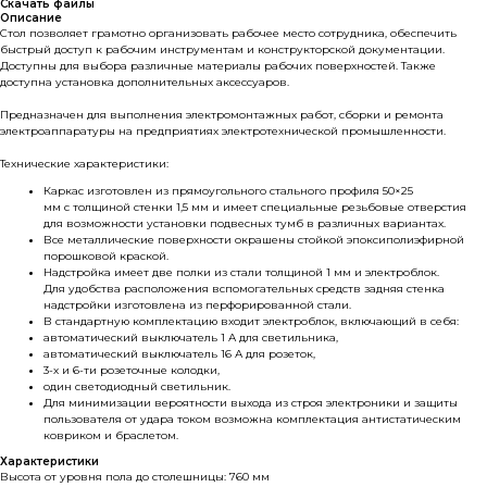
Скачать файлы
Описание
Стол позволяет грамотно организовать рабочее место сотрудника, обеспечить
быстрый доступ к рабочим инструментам и конструкторской документации.
Доступны для выбора различные материалы рабочих поверхностей. Также
доступна установка дополнительных аксессуаров.
Предназначен для выполнения электромонтажных работ, сборки и ремонта
электроаппаратуры на предприятиях электротехнической промышленности.
Технические характеристики:
Каркас изготовлен из прямоугольного стального профиля 50×25
мм с толщиной стенки 1,5 мм и имеет специальные резьбовые отверстия
для возможности установки подвесных тумб в различных вариантах.
Все металлические поверхности окрашены стойкой эпоксиполиэфирной
порошковой краской.
Надстройка имеет две полки из стали толщиной 1 мм и электроблок.
Для удобства расположения вспомогательных средств задняя стенка
надстройки изготовлена из перфорированной стали.
В стандартную комплектацию входит электроблок, включающий в себя:
автоматический выключатель 1 А для светильника,
автоматический выключатель 16 А для розеток,
3-х и 6-ти розеточные колодки,
один светодиодный светильник.
Для минимизации вероятности выхода из строя электроники и защиты
пользователя от удара током возможна комплектация антистатическим
ковриком и браслетом.
Характеристики
Высота от уровня пола до столешницы: 760 мм