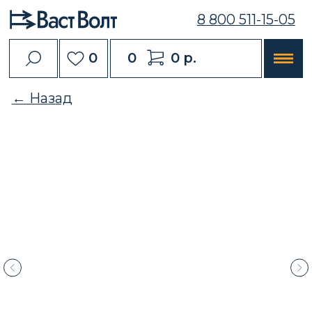
8 800 511-15-05
0
0
0 р.
← Назад