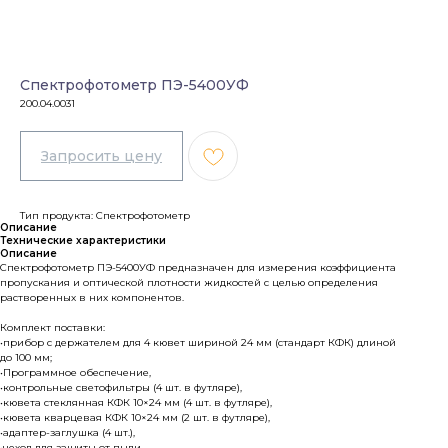
Спектрофотометр ПЭ-5400УФ
200.04.0031
Тип продукта: Спектрофотометр
Описание
Технические характеристики
Описание
Спектрофотометр ПЭ-5400УФ предназначен для измерения коэффициента
пропускания и оптической плотности жидкостей с целью определения
растворенных в них компонентов.
Комплект поставки:
•прибор с держателем для 4 кювет шириной 24 мм (стандарт КФК) длиной
до 100 мм;
•Программное обеспечение,
•контрольные светофильтры (4 шт. в футляре),
•кювета стеклянная КФК 10×24 мм (4 шт. в футляре),
•кювета кварцевая КФК 10×24 мм (2 шт. в футляре),
•адаптер-заглушка (4 шт.),
•чехол для защиты от пыли,