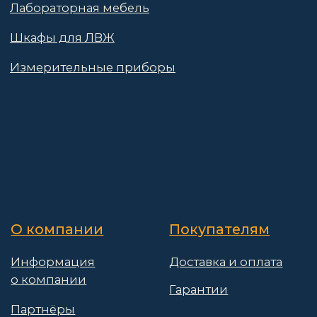
Договор оферты
© 2025 АО «Васт Волт»
GetProSite