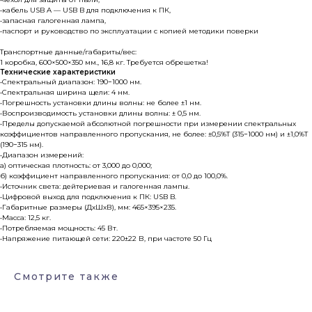
•кабель USB A — USB B для подключения к ПК,
•запасная галогенная лампа,
•паспорт и руководство по эксплуатации с копией методики поверки
Транспортные данные/габариты/вес:
1 коробка, 600×500×350 мм., 16,8 кг. Требуется обрешетка!
Технические характеристики
•Спектральный диапазон: 190−1000 нм.
•Спектральная ширина щели: 4 нм.
•Погрешность установки длины волны: не более ±1 нм.
•Воспроизводимость установки длины волны: ± 0,5 нм.
•Пределы допускаемой абсолютной погрешности при измерении спектральных
коэффициентов направленного пропускания, не более: ±0,5%Т (315−1000 нм) и ±1,0%Т
(190−315 нм).
•Диапазон измерений:
а) оптическая плотность: от 3,000 до 0,000;
б) коэффициент направленного пропускания: от 0,0 до 100,0%.
•Источник света: дейтериевая и галогенная лампы.
•Цифровой выход для подключения к ПК: USB B.
Каталог
•Габаритные размеры (ДхШхВ), мм: 465×395×235.
•Масса: 12,5 кг.
•Потребляемая мощность: 45 Вт.
Лабораторное оборудование
•Напряжение питающей сети: 220±22 В, при частоте 50 Гц
Склады-контейнеры
Лабораторная мебель
Смотрите также
Шкафы для ЛВЖ