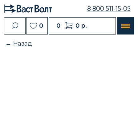
8 800 511-15-05
0
0
0 р.
← Назад