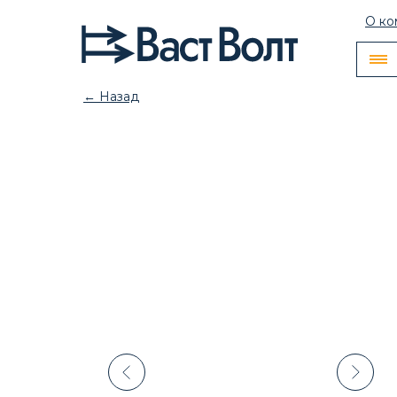
О ко
← Назад