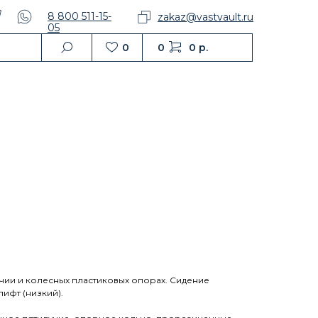
8 800 511-15-
zakaz@vastvault.ru
05
0
0
0 р.
чии и колесных пластиковых опорах. Сидение
ифт (низкий).