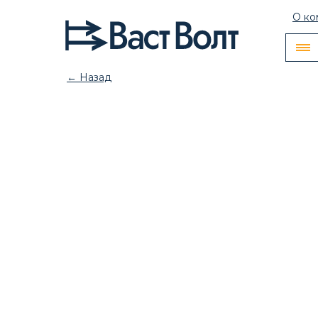
О ко
← Назад