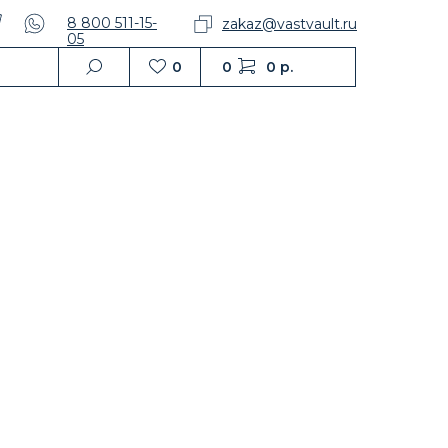
8 800 511-15-
zakaz@vastvault.ru
05
0
0
0 р.