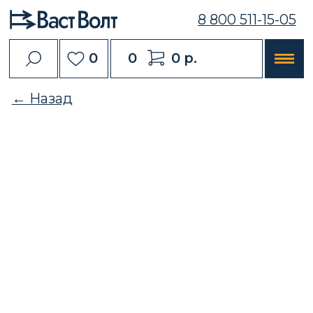
8 800 511-15-05
0
0
0 р.
← Назад