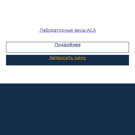
Каталог
Лабораторное оборудование
Склады-контейнеры
Лабораторные весы ACA
Лабораторная мебель
Подробнее
Шкафы для ЛВЖ
Измерительные приборы
О компании
Покупателям
Информация
Доставка и оплата
о компании
Гарантии
Партнёры