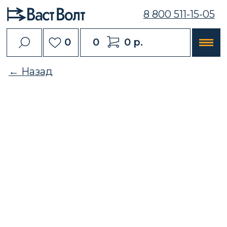
8 800 511-15-05
0
0
0 р.
← Назад