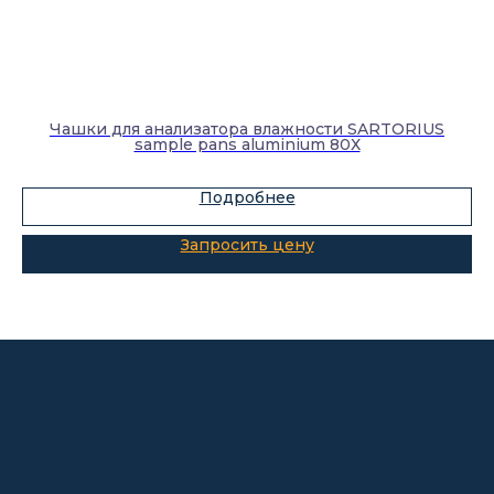
Каталог
Лабораторное оборудование
Чашки для анализатора влажности SARTORIUS
Склады-контейнеры
sample pans aluminium 80Х
Лабораторная мебель
Шкафы для ЛВЖ
Подробнее
Измерительные приборы
О компании
Покупателям
Информация
Доставка и оплата
о компании
Гарантии