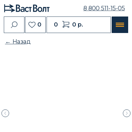
8 800 511-15-05
0
0
0 р.
← Назад