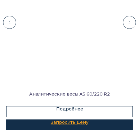
Каталог
Лабораторное оборудование
Склады-контейнеры
Лабораторная мебель
Шкафы для ЛВЖ
Аналитические весы AS 60/220.R2
Измерительные приборы
Подробнее