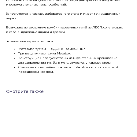
и вспомогательных приспособлений.
Закрепляется к каркасу лабораторного стола и имеет три выдвижных
ящика.
Возможно изготовление комбинированных тумб из ЛДСП, сочетающих
в себе выдвижные ящики и дверки.
Технические характеристики:
Материал тумбы — ЛДСП с кромкой ПВХ.
Три выдвижных ящика Metabox.
Конструкцией предусмотрены четыре стальных кронштейна
для закрепления тумбы к металлическому каркасу стола.
Стальные кронштейны покрыты стойкой эпоксиполиэфирной
порошковой краской.
Смотрите также