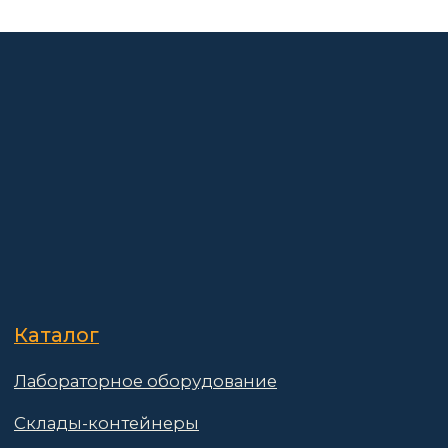
О компании
Покупателям
Информация
Доставка и оплата
о компании
Гарантии
Партнёры
Реквизиты
Контакты
Поставщикам
Политика конфиденциальности
Пользовательское соглашение
Договор оферты
© 2025 АО «Васт Волт»
GetProSite