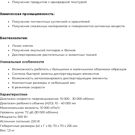
Получение продуктов с однородной текстурой
Химическая промышленность:
Получение пигментных суспензий и красителей
Получение смазочных материалов и поверхностно-активных веществ
Биотехнология:
Лизис клеток
Получение эмульсий липидов и белков
Диспергирование растительных и животных тканей
Уникальные особенности
Возможность работать с большими и маленькими объемами образцов
Система быстрой замены диспергирующих элементов
Возможность автоклавировать диспергирующие элементы
Компактные размеры и небольшой вес
6 режимов скорости
Характеристики
Диапазон скорости перемешивания: 10 000 - 30 000 об/мин
Диапазон рабочего объема (H2O): 10 - 40 000 мл
Максимальная вязкость: 10 000 мПа*с
Каталог
Уровень шума: 72 дБ (30 000 об/мин)
Мощность: 500 Вт
Лабораторное оборудование
Источник питания: 220 В
Габаритные размеры (Ш х Г х В): 70 х 70 х 255 мм
Склады-контейнеры
Вес: 1,3 кг