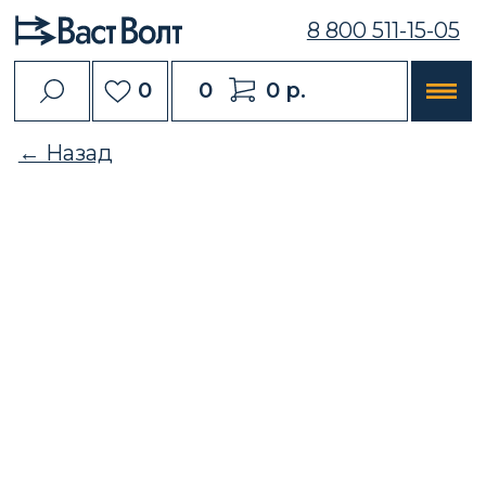
8 800 511-15-05
0
0
0 р.
← Назад