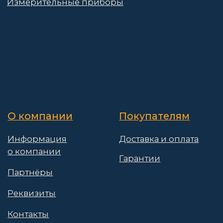
© 2025 АО «Васт Волт»
GetProSite