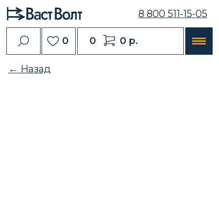
8 800 511-15-05
0
0
0 р.
← Назад