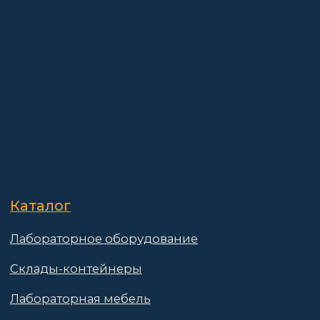
О компании
Покупателям
Информация
Доставка и оплата
о компании
Гарантии
Партнёры
Реквизиты
Контакты
Поставщикам
Политика конфиденциальности
Пользовательское соглашение
Договор оферты
© 2025 АО «Васт Волт»
GetProSite