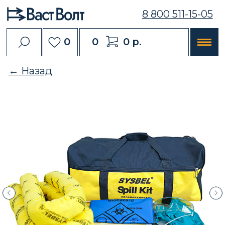
8 800 511-15-05
0
0
0 р.
← Назад