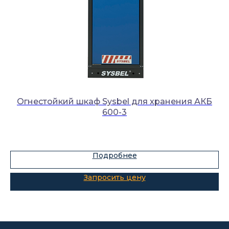
Каталог
Лабораторное оборудование
Огнестойкий шкаф Sysbel для хранения АКБ
Склады-контейнеры
600-3
Мод
Лабораторная мебель
Шкафы для ЛВЖ
Измерительные приборы
Подробнее