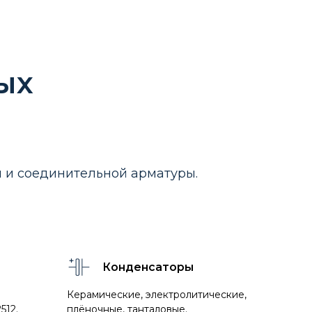
ых
и и соединительной арматуры.
Конденсаторы
Керамические, электролитические,
512.
плёночные, танталовые.