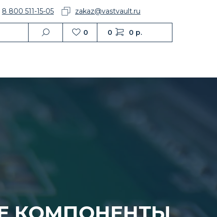
8 800 511-15-05
zakaz@vastvault.ru
и
0
0
0 р.
Е КОМПОНЕНТЫ