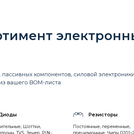
ртимент электронн
 пассивных компонентов, силовой электроник
из вашего BOM-листа
Диоды
Резисторы
ительные, Шоттки,
Постоянные, переменные,
троны, TVS, Зенер, PIN-
прецизионные. Чипы 0201–2