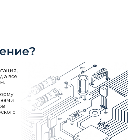
жение?
ьтация,
, а всё
м.
форму
 вами
ов
еского