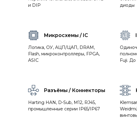
и DIP
диоды
Микросхемы / IC
Логика, ОУ, АЦП/ЦАП, DRAM,
Одиночн
Flash, микроконтроллеры, FPGA,
полномо
ASIC
Fuji. Д
Разъёмы / Коннекторы
Harting HAN, D-Sub, M12, RJ45,
Klemsan
промышленные серии IP65/IP67
Weidmü
винтовы