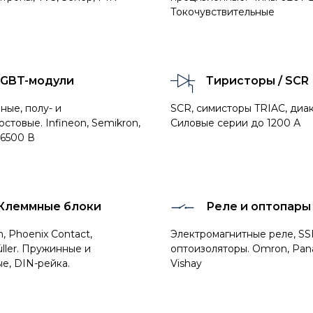
Токочувствительные
IGBT-модули
Тиристоры / SCR
ые, полу- и
SCR, симисторы TRIAC, диак
стовые. Infineon, Semikron,
Силовые серии до 1200 А
о 6500 В
Клеммные блоки
Реле и оптопары
, Phoenix Contact,
Электромагнитные реле, SS
ller. Пружинные и
оптоизоляторы. Omron, Pana
е, DIN-рейка.
Vishay