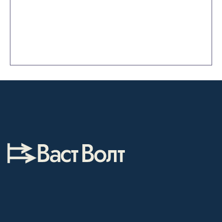
Каталог
Лабораторное оборудование
Склады-контейнеры
Лабораторная мебель
Шкафы для ЛВЖ
Измерительные приборы
Воздушные шлюзы
Электронные компоненты
О компании
Покупателям
Информация
Доставка и оплата
о компании